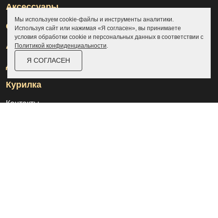
Аксессуары
Мы используем cookie-файлы и инструменты аналитики.
Склады
Используя сайт или нажимая «Я согласен», вы принимаете
условия обработки cookie и персональных данных в соответствии с
Ангары
Политикой конфиденциальности
.
Я СОГЛАСЕН
Дровницы
Курилка
Контакты
О компании
Доставка и оплата
Услуги
Отзывы
Новости и статьи
Выполненные проекты