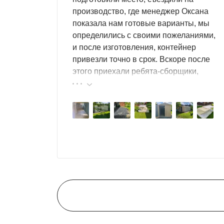
производство, где менеджер Оксана
показала нам готовые варианты, мы
определились с своими пожеланиями,
и после изготовления, контейнер
привезли точно в срок. Вскоре после
этого приехали ребята-сборщики,
быстро, за пару часов, всё собрали.
Результат нам очень понравился,
поэтому всем советуем эту фирму.