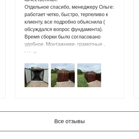
Отдельное спасибо, менеджеру Ольге:
работает четко, быстро, терпеливо к
клиенту, все подробно объяснила (
обсуждался вопрос фундамента).
Время сборки было согласовано
удобное. Монтажники- грамотные ,
культурные ребята. Спасибо компании
за организацию такой работы :
большой выбор продукции, реальные
цены.
Все отзывы