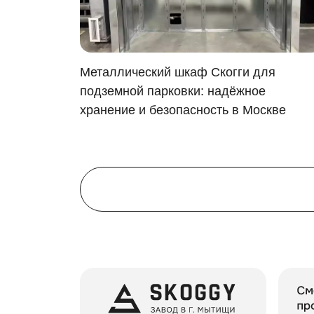
го
Металлический шкаф Скогги для
для
подземной парковки: надёжное
 в дер.
хранение и безопасность в Москве
ск, МО