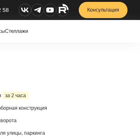
2 58
Консультация
сы
Стеллажи
я
за 2 часа
борная конструкция
 ворота
ля улицы, паркинга