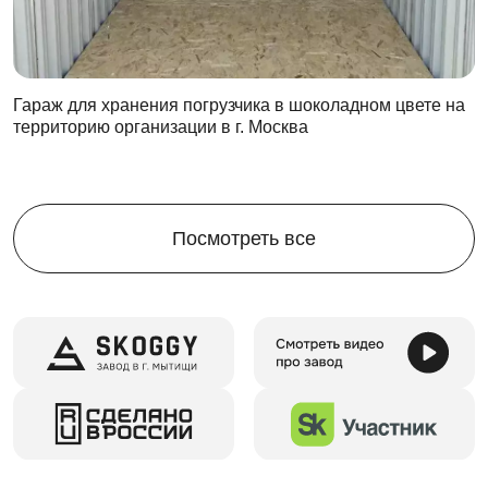
При этом контейнер сохранит свои свойства, и даже
после сотого цикла сможет похвастаться своей
надежностью.
Интенсивная эксплуатация – не помеха для
Гараж для хранения погрузчика в шоколадном цвете на
территорию организации в г. Москва
продажи! Вы всегда сможете продать
металлический контейнер по выгодной цене.
На все случаи жизни
Хозблоки серии SKOGGY
– это прекрасный вариант
Посмотреть все
для:
дачи
стройплощадки
производства
Их можно использовать
для разных целей
, чтобы:
хранить строительные материалы
обеспечить сохранность инвентаря