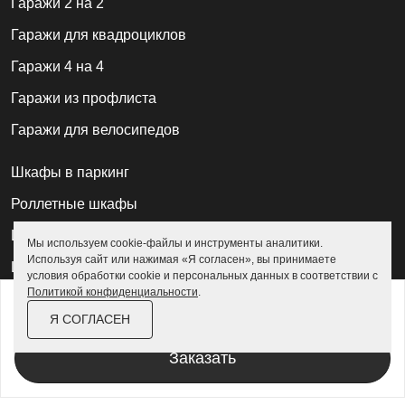
Гаражи 2 на 2
Гаражи для квадроциклов
Гаражи 4 на 4
Гаражи из профлиста
Гаражи для велосипедов
Шкафы в паркинг
Роллетные шкафы
Шкафы уличные всепогодные
Мы используем cookie-файлы и инструменты аналитики.
Используя сайт или нажимая «Я согласен», вы принимаете
Шкафы садовые
условия обработки cookie и персональных данных в соответствии с
Политикой конфиденциальности
.
от
157 800 ₽
181 500 ₽
Хозблоки для дачи
Я СОГЛАСЕН
За изделие в цинке
Хозблоки металлические
Заказать
Хозблоки с дровником
Хозблоки 3 на 3