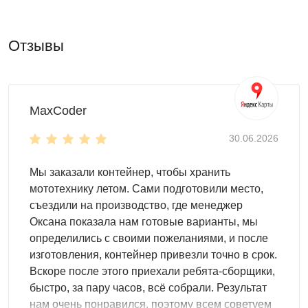
разместить любое оборудование
Дизайн
Отзывы
Контейнеры SKOGGY – это не только
многофункциональность, но и различные варианты
оформления под ваш запрос. Вы можете выбрать один
из следующих вариантов:
MaxCoder
базовый: из оцинкованной стали
30.06.2026
любая расцветка RAL
нанесение печати
Мы заказали контейнер, чтобы хранить
мототехнику летом. Сами подготовили место,
Внутренняя организация
съездили на производство, где менеджер
Внутреннее пространство хозблока можно использовать
Оксана показала нам готовые варианты, мы
как угодно, разместив то, что необходимо:
определились с своими пожеланиями, и после
изготовления, контейнер привезли точно в срок.
полки и стеллажи;
Вскоре после этого приехали ребята-сборщики,
ящики и шкафы;
быстро, за пару часов, всё собрали. Результат
другие системы хранения
нам очень понравился, поэтому всем советуем