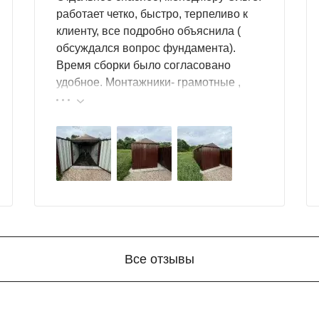
работает четко, быстро, терпеливо к
клиенту, все подробно объяснила (
обсуждался вопрос фундамента).
Время сборки было согласовано
удобное. Монтажники- грамотные ,
культурные ребята. Спасибо компании
за организацию такой работы :
ется подготовка фундамента, достаточно установить фунд
большой выбор продукции, реальные
цены.
Все отзывы