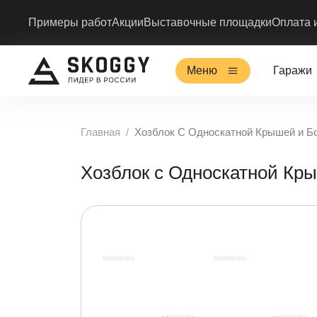
Примеры работ
Акции
Выставочные площадки
Оплата 
Меню
Гаражи
Главная
Хозблок С Односкатной Крышей и 
Хозблок с Односкатной К