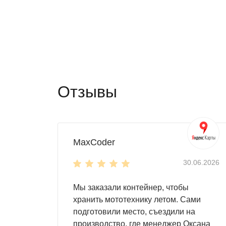
односкатная крыша
, которая выдержи
боковая дверь
открывает максимальный
настил пола -
OSB плита 18 мм толщи
Высота односкатной крыши
высота в коньке - 2,45 м
высота у основания крыши - 2,06 м
Отзывы
Цвет можно выбрать любой из стандартных R
MaxCoder
30.06.2026
Мы заказали контейнер, чтобы
хранить мототехнику летом. Сами
подготовили место, съездили на
производство, где менеджер Оксана