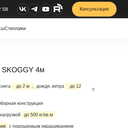
2 58
Консультация
сы
Стеллажи
ый SKOGGY 4м
снега
до 2 м
,
дождя, ветра
до 12
?
борная конструкция
нагрузкой
до 500 кг/кв.м
 мм
с порошковым окрашиванием