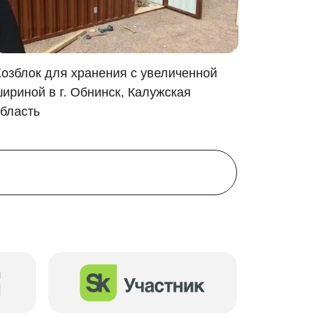
озблок для хранения с увеличенной
Хозблок
ириной в г. Обнинск, Калужская
Петровс
бласть
тошки! Еще и место останется!