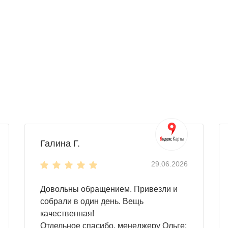
вает натиски непогоды: снег и дождь нипочем для этого кон
 доступ к внутреннему пространству!
ной
(поставляется в комплекте).
AL. Но также доступны другие, нестандартные, цвета RAL
Галина Г.
29.06.2026
Довольны обращением. Привезли и
собрали в один день. Вещь
качественная!
Отдельное спасибо, менеджеру Ольге: