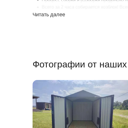
Процесс сборки и разборки предельно п
Всего за 2 часа собирается хозблок! Вс
Никаких строительных работ и никакого
Читать далее
Цикличность сборки-разборки
Контейнеры SKOGGY можно собирать и ра
5 лет, за это время можно произвести до
Эксплуатационные свойства хозблока не
И даже после такой интенсивной эксплу
Фотографии от наших
На все случаи жизни
Контейнер SKOGGY
используется где уго
на даче
на стройплощадке
на производстве
Контейнер SKOGGY
используется для чег
для хранения материалов