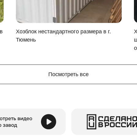
в
Хозблок нестандартного размера в г.
Х
Тюмень
ш
ли
о
вои нужды, установите внутри:
Посмотреть все
тительность
? в хозблок можно вместить сотню мешков кар