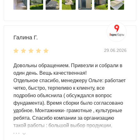
с дополнительным отсеком для экипировки и
инструмента
Квадроцикл и снегоход
— усиленный пол до 500
кг/м² выдерживает тяжёлую внедорожную технику
без деформации настила
Галина Г.
Мотоблок и трактор
— широкий въезд и низкий
29.06.2026
порог упрощают заезд крупной садовой техники
Газонокосилка и садовые машины
— отдельный
Довольны обращением. Привезли и собрали в
хозяйственный отсек рядом с парковочной зоной
один день. Вещь качественная!
для хранения расходников и инструмента
Отдельное спасибо, менеджеру Ольге: работает
Прицеп и лодка
— удлинённые модели хозблока
четко, быстро, терпеливо к клиенту, все
вмещают сезонную технику, которую неудобно
подробно объяснила ( обсуждался вопрос
хранить под открытым небом
фундамента). Время сборки было согласовано
удобное. Монтажники- грамотные , культурные
Комплектация хозблока для
ребята. Спасибо компании за организацию
хранения машины
такой работы : большой выбор продукции,
реальные цены.
Воротный проём рассчитывается под ширину и высоту