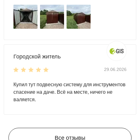
конкретного транспортного средства — стандартный
или расширенный по запросу. Пол — рифлёный металл
3 мм: не скользит при въезде в дождь, выдерживает
нагрузку колёс и домкратов, легко моется от масла и
грязи. Дополнительно доступны: смотровая яма под
заказ, настенные держатели для шин и запасных частей,
инструментальный щит для гаражного инструмента,
Городской житель
розетки и освещение при подключении к электросети
участка. Цвет — любой RAL: хозблок
для хранения
29.06.2026
вписывается в общий стиль участка и не выделяется как
временная постройка. Технологические отверстия в
Купил тут подвесную систему для инструментов
стенах обеспечивают вентиляцию — выхлопные газы и
спасение на даче. Всё на месте, ничего не
испарения топлива не накапливаются внутри.
валяется.
Как купить хозблок гараж под ключ
Укажите марку и габариты автомобиля или техники —
Все отзывы
менеджер рассчитает минимально необходимый размер