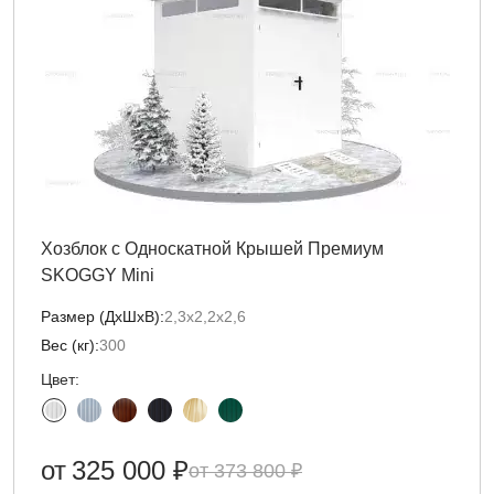
Хозблок с Односкатной Крышей Премиум
SKOGGY Mini
Размер (ДxШxВ):
2,3х2,2х2,6
Вес (кг):
300
Цвет:
от
325 000 ₽
373 800 ₽