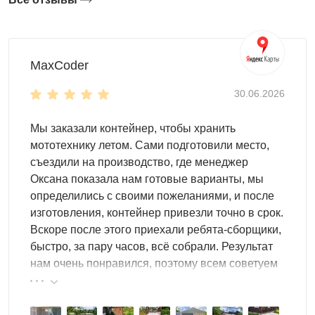
— плитку, бетон или утрамбованный грунт — за один
день без разрешения на строительство и без
привлечения тяжёлой техники. Болтовые соединения
без сварки позволяют разобрать конструкцию и
MaxCoder
перевезти при смене участка или перепланировке —
30.06.2026
капитальный гараж такой мобильности не даёт. При
этом металлический корпус из оцинкованного
Мы заказали контейнер, чтобы хранить
профлиста с порошковым покрытием надёжно
мототехнику летом. Сами подготовили место,
защищает автомобиль от осадков, снеговой нагрузки и
съездили на производство, где менеджер
УФ-излучения круглый год.
Оксана показала нам готовые варианты, мы
определились с своими пожеланиями, и после
Для какой техники подходит хозблок
изготовления, контейнер привезли точно в срок.
гараж
Вскоре после этого приехали ребята-сборщики,
быстро, за пару часов, всё собрали. Результат
Легковой автомобиль
— стандартный или
нам очень понравился, поэтому всем советуем
увеличенный проём ворот под габариты конкретной
эту фирму.
модели: от компакта до внедорожника
Мотоцикл и скутер
— компактная версия хозблока