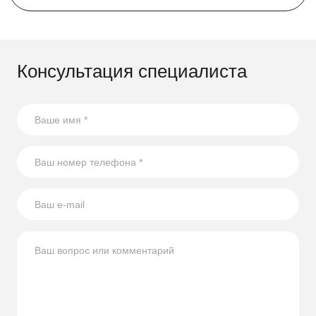
участок стал функциональным и стильным!
Компания Скогги предлагает большой выбор
по
доступным ценам для жителей
Тулы и Тульской области
Консультация специалиста
.
21.07.2026
17 способов повторного использования стеклянных
бутылок
В статье собрали несколько оригинальных идей по
использованию стеклянных бутылок на участке.