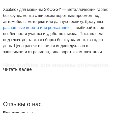
Хозблок для машины SKOGGY — металлический гараж
без фундамента с широким воротным проёмом под
автомобиль, мотоцикл или дачную технику. Доступны
распашные ворота или рольставни
— выбирайте под
особенности участка и удобство въезда. Поставляем
под ключ: доставка и сборка без фундамента за один
день. Цена рассчитывается индивидуально в
зависимости от размера, типа ворот и комплектации.
Чем хозблок для машины отличается
Читать далее
от капитального гаража
Капитальный гараж требует разработки проекта,
получения разрешений, заливки фундамента и
нескольких месяцев строительства — итоговая
Отзывы о нас
стоимость в 5–10 раз выше. Хозблок для машины
SKOGGY устанавливается на любое ровное основание
Все отзывы