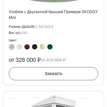
Хозблок с Двускатной Крышей Премиум SKOGGY
Mini
Размер (ДxШxВ):
2,3х2,2х2,6
Вес (кг):
310
Цвет:
от
328 000 ₽
372 500 ₽
Заказать