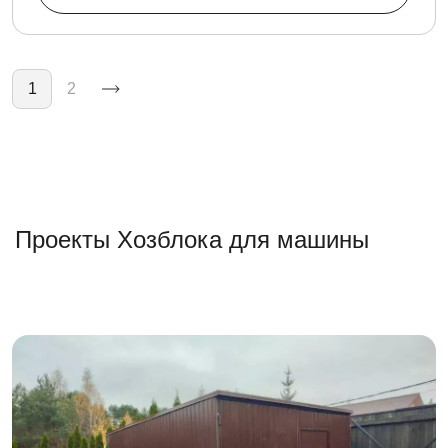
Нумерация страниц
1
2
Проекты Хозблока для машины