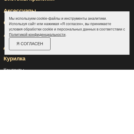
Аксессуары
Мы используем cookie-файлы и инструменты аналитики.
Склады
Используя сайт или нажимая «Я согласен», вы принимаете
условия обработки cookie и персональных данных в соответствии с
Ангары
Политикой конфиденциальности
.
Я СОГЛАСЕН
Дровницы
Курилка
Контакты
О компании
Доставка и оплата
Услуги
Отзывы
Новости и статьи
Выполненные проекты