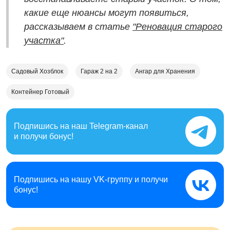
какие еще нюансы могут появиться,
рассказываем в статье
"Реновация старого
участка"
.
Садовый Хозблок
Гараж 2 на 2
Ангар для Хранения
Контейнер Готовый
Подпишись на наш
Telegram-канал
и получи бонус!
Подпишись на нашу
VK-группу и получи
бонус!